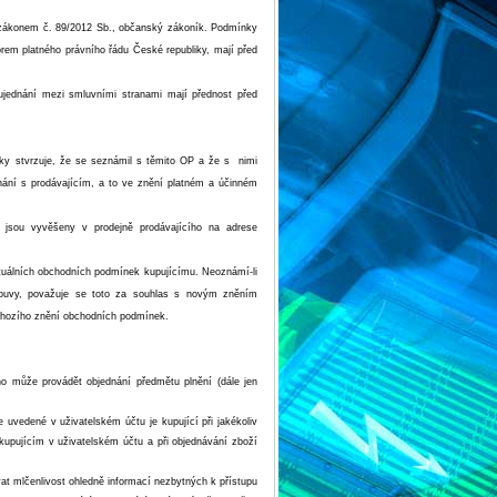
a zákonem č. 89/2012 Sb., občanský zákoník. Podmínky
orem platného právního řádu České republiky, mají před
jednání mezi smluvními stranami mají přednost před
vky stvrzuje, že se seznámil s těmito OP a že s nimi
nání s prodávajícím, a to ve znění platném a účinném
jsou vyvěšeny v prodejně prodávajícího na adrese
tuálních obchodních podmínek kupujícímu. Neoznámí-li
louvy, považuje se toto za souhlas s novým zněním
dchozího znění obchodních podmínek.
ého může provádět objednání předmětu plnění (dále jen
e uvedené v uživatelském účtu je kupující při jakékoliv
kupujícím v uživatelském účtu a při objednávání zboží
at mlčenlivost ohledně informací nezbytných k přístupu