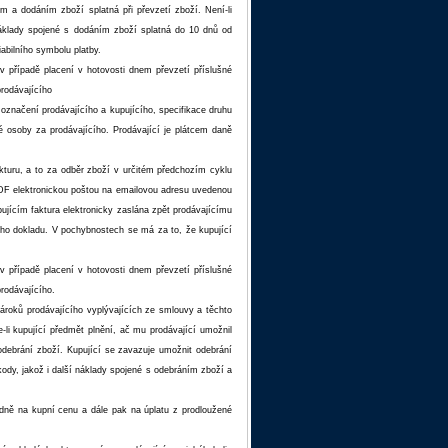
ím a dodáním zboží splatná při převzetí zboží. Není-li
náklady spojené s dodáním zboží splatná do 10 dnů od
abilního symbolu platby.
v případě placení v hotovosti dnem převzetí příslušné
rodávajícího
 označení prodávajícího a kupujícího, specifikace druhu
é osoby za prodávajícího. Prodávající je plátcem daně
akturu, a to za odběr zboží v určitém předchozím cyklu
PDF elektronickou poštou na emailovou adresu uvedenou
ujícím faktura elektronicky zaslána zpět prodávajícímu
ho dokladu. V pochybnostech se má za to, že kupující
v případě placení v hotovosti dnem převzetí příslušné
rodávajícího.
nároků prodávajícího vyplývajících ze smlouvy a těchto
li kupující předmět plnění, ač mu prodávající umožnil
odebrání zboží. Kupující se zavazuje umožnit odebrání
kody, jakož i další náklady spojené s odebráním zboží a
ledně na kupní cenu a dále pak na úplatu z prodloužené