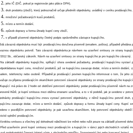
jeho IČ (DIČ, pokud je registrován jako plátce DPH),
druh produktu (zboží), který jednoznačně určuje předmět objednávky, uváděný v ceníku prodávajícího,
množství požadovaných kusů produktů,
místo a termín dodání,
způsob dopravy a forma úhrady kupní ceny zboží,
v případě písemné objednávky čitelný podpis oprávněného zástupce kupujícího,
ždá závazná objednávka musí být prodávajícímu doručena písemně (emailem, poštou), případně předána pr
vaznou objednávku potvrdí. Tato závazná objednávka je návrhem na uzavření smlouvy ze strany kupují
/2012 Sb., občanský zákoník. Návrh na uzavření smlouvy ze strany kupujícího je pro kupujícího závazný.
 Na základě objednávky kupujícího, splňující shora uvedené požadavky, prodávající kupujícímu vystaví 
edpokládanou kupní cenu, množství produktů, jež se kupujícímu zavazuje dodat, místo a termín dodání, z
ailem, telefonicky nebo osobně. Případně je prodávající povinen kupujícího informovat o tom, že jeho
važuje za přijatou prodávajícím okamžikem potvrzení závazné objednávky ze strany prodávajícího kupujíc
 Kupující má právo do 2 hodin od obdržení potvrzení objednávky podat prodávajícímu písemně návrh na zm
anovené lhůtě, je kupní smlouva mezi oběma stranami uzavřena, a to v té podobě, jak je uvedeno v potvr
jednávky prodávající kupujícímu znovu vystaví potvrzení objednávky, v němž kupujícímu potvrdí druh, 
pujícímu zavazuje dodat, místo a termín dodání, způsob dopravy a formu úhrady kupní ceny. Kupní sm
edeno v pozdějším potvrzení objednávky, je pak uzavřena okamžikem, kdy potvrzení objednávky obdrží k
ktické splnění prodávajícím.
 Vzniklou smlouvu a všechny její dohodnuté náležitosti lze měnit nebo rušit pouze na základě písemné do
 Před uzavřením první kupní smlouvy mezi prodávajícím a kupujícím v rámci jejich obchodních vztahů mus
 své podnikatelské činnosti (platný výpis z obchodního rejstříku, živnostenský list nebo koncesní listinu).