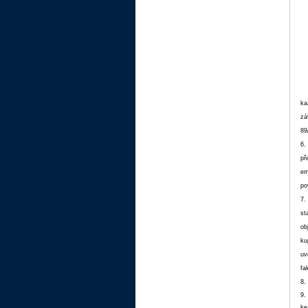
ka
zá
89
6.
př
em
po
7.
st
ob
ku
uv
fa
8.
9.
ke