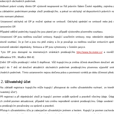
eobecných obchodních podmínek.
 Veškeré právní vztahy těmito OP výslovně neupravené se řídí právním řádem České republiky, zejmén
ou základními podmínkami prodeje zboží prodávajícího, a pokud se odchylují od dispozitivních právních n
mito normami přednost.
 Ustanovení odchylná od OP je možné sjednat ve smlouvě. Odchylná ujednání ve smlouvě nebo jiná u
tanoveními OP.
 Případné odlišné podmínky kupujícího jsou platné jen v případě výslovného písemného souhlasu.
 Ustanovení OP jsou nedílnou součástí smlouvy. Kupující uzavřením smlouvy, resp. odesláním objedná
slovně souhlasí, že je četl a jsou mu plně známy a že je považuje za nedílnou součást smluvních ujed
momentě odeslání objednávky. Smlouva a OP jsou vyhotoveny v českém jazyce.
 Tyto OP jsou dostupné na internetových stránkách prodávajícího
http://www.hn.motor.cz/
a rovněž 
děbradova 576 , Modřice 664 42.
 Znění OP může prodávající měnit či doplňovat. Vůči kupujícímu je změna účinná okamžikem doručení ak
pující do 7 dnů od doručení aktuálních obchodních podmínek prodávajícímu písemnou výpověď sm
chodních podmínek. Tímto ustanovením nejsou dotčena práva a povinnosti vzniklá po dobu účinnosti pře
Uživatelský účet
 Na základě registrace kupujícího může kupující přistupovat do svého uživatelského rozhraní, ze kter
živatelský účet“).
 Při registraci a při objednávání zboží je kupující povinen uvádět správně a pravdivě všechny údaje. Údaj
jich změně povinen aktualizovat, případně tuto změnu neprodleně oznámit prodávajícímu. Údaje uvedené 
ou prodávajícím považovány za správné a pravdivé.
 Přístup k uživatelskému účtu je zabezpečen uživatelským jménem a heslem. Kupující je povinen zachováv