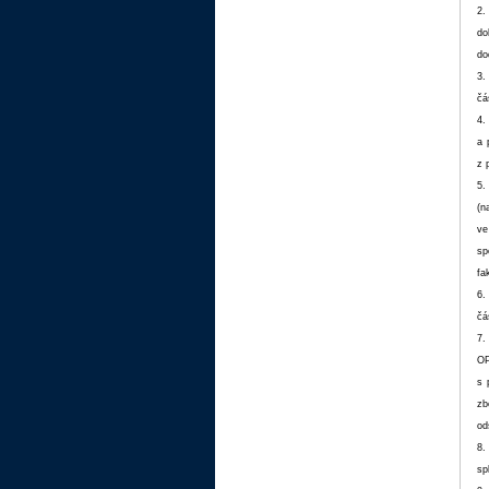
2.
do
do
3.
čá
4.
a 
z 
5.
(n
ve
sp
fa
6.
čá
7.
OP
s 
zb
od
8.
sp