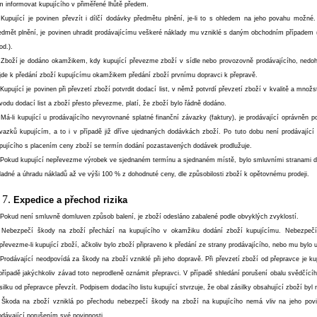
m informovat kupujícího v přiměřené lhůtě předem.
 Kupující je povinen převzít i dílčí dodávky předmětu plnění, je-li to s ohledem na jeho povahu možné
edmět plnění, je povinen uhradit prodávajícímu veškeré náklady mu vzniklé s daným obchodním případem (
od.).
 Zboží je dodáno okamžikem, kdy kupující převezme zboží v sídle nebo provozovně prodávajícího, nedohod
jde k předání zboží kupujícímu okamžikem předání zboží prvnímu dopravci k přepravě.
 Kupující je povinen při převzetí zboží potvrdit dodací list, v němž potvrdí převzetí zboží v kvalitě a mn
vodu dodací list a zboží přesto převezme, platí, že zboží bylo řádně dodáno.
 Má-li kupující u prodávajícího nevyrovnané splatné finanční závazky (faktury), je prodávající oprávněn 
vazků kupujícím, a to i v případě již dříve ujednaných dodávkách zboží. Po tuto dobu není prodávajíc
pujícího s placením ceny zboží se termín dodání pozastavených dodávek prodlužuje.
 Pokud kupující nepřevezme výrobek ve sjednaném termínu a sjednaném místě, bylo smluvními stranami d
ladné a úhradu nákladů až ve výši 100 % z dohodnuté ceny, dle způsobilosti zboží k opětovnému prodeji.
Expedice a přechod rizika
 Pokud není smluvně domluven způsob balení, je zboží odesláno zabalené podle obvyklých zvyklostí.
 Nebezpečí škody na zboží přechází na kupujícího v okamžiku dodání zboží kupujícímu. Nebezpečí
převezme-li kupující zboží, ačkoliv bylo zboží připraveno k předání ze strany prodávajícího, nebo mu byl
 Prodávající neodpovídá za škody na zboží vzniklé při jeho dopravě. Při převzetí zboží od přepravce je k
případě jakýchkoliv závad toto neprodleně oznámit přepravci. V případě shledání porušení obalu svědčíc
silku od přepravce převzít. Podpisem dodacího listu kupující stvrzuje, že obal zásilky obsahující zboží byl
 Škoda na zboží vzniklá po přechodu nebezpečí škody na zboží na kupujícího nemá vliv na jeho povin
odávající porušením své povinnosti.