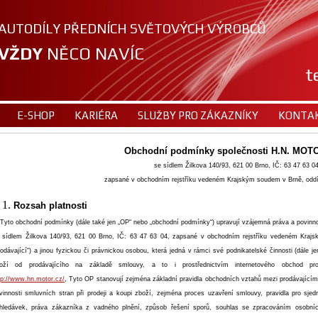
AUTODÍLY PŘEDNÍCH SVĚTOVÝCH VÝROBCŮ
VŽDY
NĚCO NAVÍC
t
E-SHOP
KARIÉRA
SLUŽBY PRO ZÁKAZNÍKY
KONTA
Obchodní podmínky společnosti H.N. MOTOR
se sídlem Žilkova 140/93, 621 00 Brno, IČ: 63 47 63 04
zapsané v obchodním rejstříku vedeném Krajským soudem v Brně, oddí
Rozsah platnosti
 Tyto obchodní podmínky (dále také jen „OP“ nebo „obchodní podmínky“) upravují vzájemná práva a povinnost
 sídlem Žilkova 140/93, 621 00 Brno, IČ: 63 47 63 04, zapsané v obchodním rejstříku vedeném Krajs
rodávající“) a jinou fyzickou či právnickou osobou, která jedná v rámci své podnikatelské činnosti (dále je
oží od prodávajícího na základě smlouvy, a to i prostřednictvím internetového obchod pro
tp://www.hn.motor.cz/
, Tyto OP stanovují zejména základní pravidla obchodních vztahů mezi prodávajícím
vinnosti smluvních stran při prodeji a koupi zboží, zejména proces uzavření smlouvy, pravidla pro sje
hledávek, práva zákazníka z vadného plnění, způsob řešení sporů, souhlas se zpracováním osobníc