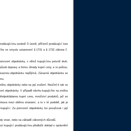
odávajícímu osobně či ústně, přičemž prodávající tuto
cího ve smyslu ustanovení § 1731 a § 1732 zákona č.
potvrzení objednávky, v němž kupujícímu potvrdí druh,
působ dopravy a formu úhrady kupní ceny, a to poštou,
 závaznou objednávku nepřijímá. Závazná objednávka se
ímu.
ěnu objednávky nebo na její zrušení. Neučiní-li tak ve
zení objednávky. V případě návrhu kupujícího na změnu
předpokládanou kupní cenu, množství produktů, jež se
louva mezi oběma stranami, a to v té podobě, jak je
upující. Za potvrzení objednávky lze považovat i její
hody stran, nebo na základě zákonných důvodů.
í kupující prodávajícímu předložit doklad o oprávnění