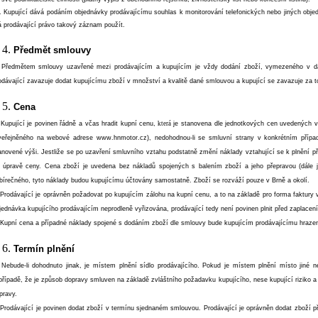
. Kupující dává podáním objednávky prodávajícímu souhlas k monitorování telefonických nebo jiných obje
 prodávající právo takový záznam použít.
Předmět smlouvy
 Předmětem smlouvy uzavřené mezi prodávajícím a kupujícím je vždy dodání zboží, vymezeného v d
odávající zavazuje dodat kupujícímu zboží v množství a kvalitě dané smlouvou a kupující se zavazuje za to
Cena
 Kupující je povinen řádně a včas hradit kupní cenu,
která
je stanovena dle jednotkových cen uvedených v 
veřejněného na webové adrese www.hnmotor.cz), nedohodnou-li se smluvní strany v konkrétním pří
anovené výši. Jestliže se po uzavření smluvního vztahu podstatně změní náklady vztahující se k plnění
 úpravě ceny. Cena zboží je uvedena bez nákladů spojených s balením zboží a jeho přepravou (dále j
bírečného, tyto náklady budou kupujícímu účtovány samostatně. Zboží se rozváží pouze v Brně a okolí.
 Prodávající je oprávněn požadovat po kupujícím zálohu na kupní cenu, a to na základě pro forma faktury 
jednávka kupujícího prodávajícím neprodleně vyřizována, prodávající tedy není povinen plnit před zaplacení
 Kupní cena a případné náklady spojené s dodáním zboží dle smlouvy bude kupujícím prodávajícímu hrazen
Termín plnění
 Nebude-li dohodnuto jinak, je místem plnění sídlo prodávajícího. Pokud je místem plnění místo jiné ne
případě, že je způsob dopravy smluven na základě zvláštního požadavku kupujícího, nese kupující riziko
pravy.
 Prodávající je povinen dodat zboží v termínu sjednaném smlouvou. Prodávající je oprávněn dodat zboží 