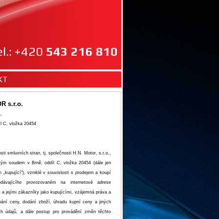
el.: +420
543 216 810
KT
 s.r.o.
,
l C, vložka 20454
i smluvních stran, tj. společnosti H.N. Motor, s.r.o.,
kým soudem v Brně, oddíl C, vložka 20454 (dále jen
n „kupující“), vzniklé v souvislosti s prodejem a koupí
dávajícího provozovaném na internetové adrese
 a jejími zákazníky jako kupujícími, vzájemná práva a
dnání ceny, dodání zboží, úhradu kupní ceny a jiných
h údajů, a dále postup pro provádění změn těchto