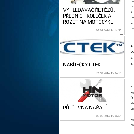
do
vy
VYHLEDÁVAČ ŘETĚZŮ,
4.
PŘEDNÍCH KOLEČEK A
po
ROZET NA MOTOCYKL
5.
pr
07.06.2016 14:14:27
1.
Us
2.
NABÍJEČKY CTEK
3.
22.10.2014 15:34:19
4.
ku
Úd
el
PŮJČOVNA NÁŘADÍ
„e
5.
06.06.2013 15:06:59
ku
ob