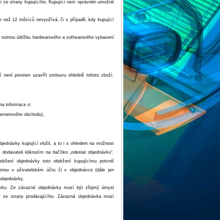
i ze strany kupujícího. Kupující není oprávněn umožnit
le než 12 měsíců nevyužívá, či v případě, kdy kupující
na nutnou údržbu hardwarového a softwarového vybavení
í není povinen uzavřít smlouvu ohledně tohoto zboží.
na informace o:
ternetového obchodu),
a
jednávky kupující vložil, a to i s ohledem na možnost
dodavateli kliknutím na tlačítko „odeslat objednávku“.
držení objednávky toto obdržení kupujícímu potvrdí
edenou v uživatelském účtu či v objednávce (dále jen
 objednávky.
dnávku. Ze závazné objednávky musí být zřejmý úmysl
ky ze strany prodávajícího. Závazná objednávka musí