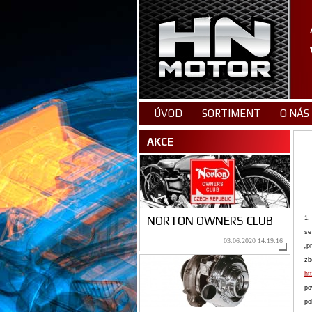
ÚVOD
SORTIMENT
O NÁS
AKCE
NORTON OWNERS CLUB
1.
se
03.06.2020 14:19:16
„p
zb
ht
po
po