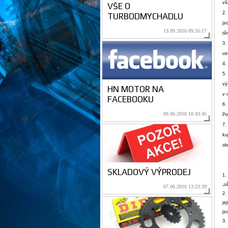
vš
VŠE O
2.
TURBODMYCHADLU
js
13.09.2016 09:35:17
tě
3.
us
4.
5.
vý
HN MOTOR NA
v 
FACEBOOKU
6.
09.06.2016 10:43:45
Po
7.
ku
ob
SKLADOVÝ VÝPRODEJ
1.
„u
07.06.2016 13:23:39
2.
je
js
3.