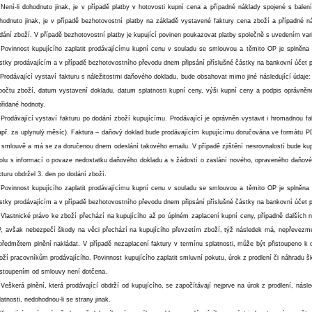
 Není-li dohodnuto jinak, je v případě platby v hotovosti kupní cena a případné náklady spojené s balen
hodnuto jinak, je v případě bezhotovostní platby na základě vystavené faktury cena zboží a případné 
dání zboží. V případě bezhotovostní platby je kupující povinen poukazovat platby společně s uvedením vari
 Povinnost kupujícího zaplatit prodávajícímu kupní cenu v souladu se smlouvou a těmito OP je splněna 
stky prodávajícím a v případě bezhotovostního převodu dnem připsání příslušné částky na bankovní účet p
 Prodávající vystaví fakturu s náležitostmi daňového dokladu, bude obsahovat mimo jiné následující údaje:
počtu zboží, datum vystavení dokladu, datum splatnosti kupní ceny, výši kupní ceny a podpis oprávněn
přidané hodnoty.
 Prodávající vystaví fakturu po dodání zboží kupujícímu. Prodávající je oprávněn vystavit i hromadnou f
apř. za uplynulý měsíc). Faktura – daňový doklad bude prodávajícím kupujícímu doručována ve formátu 
 smlouvě a má se za doručenou dnem odeslání takového emailu. V případě zjištění nesrovnalostí bude kup
olu s informací o povaze nedostatku daňového dokladu a s žádostí o zaslání nového, opraveného daňové
kturu obdržel 3. den po dodání zboží.
 Povinnost kupujícího zaplatit prodávajícímu kupní cenu v souladu se smlouvou a těmito OP je splněna 
stky prodávajícím a v případě bezhotovostního převodu dnem připsání příslušné částky na bankovní účet p
 Vlastnické právo ke zboží přechází na kupujícího až po úplném zaplacení kupní ceny, případně dalších 
, avšak nebezpečí škody na věci přechází na kupujícího převzetím zboží, týž následek má, nepřevezme-
předmětem plnění nakládat. V případě nezaplacení faktury v termínu splatnosti, může být přistoupeno k 
oží pracovníkům prodávajícího. Povinnost kupujícího zaplatit smluvní pokutu, úrok z prodlení či náhradu š
stoupením od smlouvy není dotčena.
 Veškerá plnění, která prodávající obdrží od kupujícího, se započítávají nejprve na úrok z prodlení, nás
latnosti, nedohodnou-li se strany jinak.