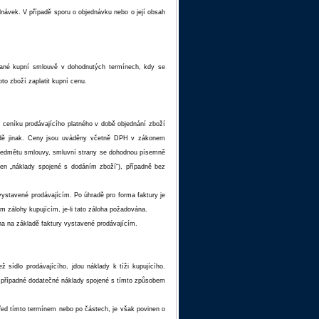
dnávek. V případě sporu o objednávku nebo o její obsah
ané kupní smlouvě v dohodnutých termínech, kdy se
to zboží zaplatit kupní cenu.
ceníku prodávajícího platného v době objednání zboží
padě jinak. Ceny jsou uváděny včetně DPH v zákonem
 předmětu smlouvy, smluvní strany se dohodnou písemně
en „náklady spojené s dodáním zboží“), případně bez
vystavené prodávajícím. Po úhradě pro forma faktury je
m zálohy kupujícím, je-li tato záloha požadována.
a na základě faktury vystavené prodávajícím.
ž sídlo prodávajícího, jdou náklady k tíži kupujícího.
 a případné dodatečné náklady spojené s tímto způsobem
před tímto termínem nebo po částech, je však povinen o