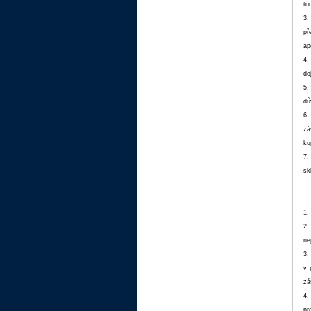
to
3.
př
ap
4.
do
5.
dů
6.
zá
ku
7.
sk
1.
2.
ne
3.
v 
zá
4.
pr