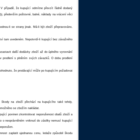
. V případě, že kupující odmítne převzít řádně dodaný
tj. především poštovné, balné, náklady na vrácení věci
nou-li se strany jinak. Má-li být zboží přepravováno,
ožství tam uvedeném. Nepotvrdí-li kupující bez závažného
pozastavit další dodávky zboží až do úplného vyrovnání
í v prodlení s plněním svých závazků. O dobu prodlení
ohodnuto, že prodávající může po kupujícím požadovat
 škody na zboží přechází na kupujícího také tehdy,
o umožněno se zbožím nakládat.
upující povinen zkontrolovat neporušenost obalů zboží a
ího o neoprávněném vniknutí do zásilky nemusí kupující
 neporušen.
nost zaplatit ujednanou cenu, ledaže způsobil škodu