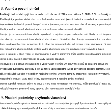
Vadné a pozdní plnění
 Prodávající odpovídá kupujícímu za vady zboží dle ust. § 2099 a násl. zákona č. 89/2012 Sb., občanský z
 Prodávající je povinen dodat zboží v požadovaném množství, jakosti, balení a provedení ve stanovených
lňuje veškeré technické, právní, bezpečnostní a jiné normy a vyhovuje všem obecně závazným právním p
 Zboží je vadné, nemá-li vlastnosti stanovené smlouvou nebo vlastnosti obvyklé.
 Kupující je povinen prohlédnout zboží neprodleně co nejdříve po přechodu nebezpečí škody na věci a přes
běru zboží je povinen prohlédnout zboží při jeho převzetí. Při dodání zboží kupujícímu prostřednictvím dop
druhu prodávaného zboží nejpozději do 3, slovy tří pracovních dnů od předání zboží dopravcem. V pří
dání náhradního zboží jen tehdy, jestliže vadné zboží bude vráceno prodávajícímu v původním balení.
 Zjistí-li kupující u zboží vadu, je povinen nárok z vad ve stanovené lhůtě uplatnit u prodávajícího pí
ojevuje a jaký nárok z odpovědnosti za vady kupující požaduje.
 Prodávající se k oznámení kupujícího o vadě vyjádří ve lhůtě 30, slovy třicet dnů od doručení oznámení.
 Prodávající kupujícímu zjištěnou a jím uznanou vadu bezplatně a bez zbytečného odkladu odstraní. Není
oží, prodávající tak učiní v nebližším možném termínu. O tomto termínu prodávající kupujícího vyrozumí.
 Neoznámí-li kupující vadu zboží včas, soud mu práva z vadného plnění nepřizná.
 Dokud kupující neuplatní právo na slevu z ceny nebo neodstoupí od smlouvy, může prodávající dodat to,
odávající odstranit podle své volby opravou věci nebo dodáním chybějící věci.
Platební podmínky a výhrada vlastnictví
 Pokud není sjednána platba v hotovosti na pokladně prodávajícího, je kupující povinen kupní cenu a přípa
 základě faktury vystavené prodávajícím, a to vždy v termínu splatnosti uvedeném na faktuře.