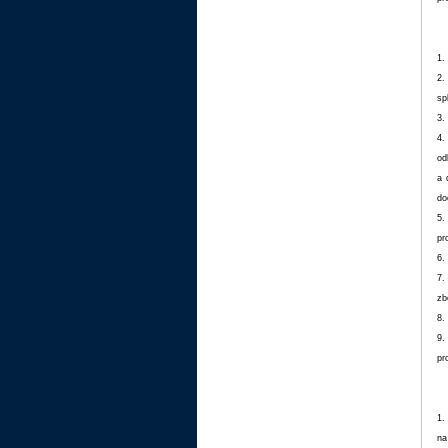
1.
2.
sp
3.
4.
od
a 
do
5.
pr
6.
7.
zb
8.
9.
pr
1.
na