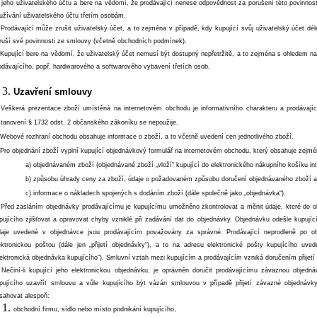
 jeho uživatelského účtu a bere na vědomí, že prodávající nenese odpovědnost za porušení této povinnost
užívání uživatelského účtu třetím osobám.
 Prodávající může zrušit uživatelský účet, a to zejména v případě, kdy kupující svůj uživatelský účet dé
ruší své povinnosti ze smlouvy (včetně obchodních podmínek).
 Kupující bere na vědomí, že uživatelský účet nemusí být dostupný nepřetržitě, a to zejména s ohledem 
odávajícího, popř. hardwarového a softwarového vybavení třetích osob.
Uzavření smlouvy
 Veškerá prezentace zboží umístěná na internetovém obchodu je informativního charakteru a prodávajíc
tanovení § 1732 odst. 2 občanského zákoníku se nepoužije.
 Webové rozhraní obchodu obsahuje informace o zboží, a to včetně uvedení cen jednotlivého zboží.
 Pro objednání zboží vyplní kupující objednávkový formulář na internetovém obchodu, který obsahuje zejmé
a) objednávaném zboží (objednávané zboží „vloží“ kupující do elektronického nákupního košíku in
b) způsobu úhrady ceny za zboží, údaje o požadovaném způsobu doručení objednávaného zboží 
c) informace o nákladech spojených s dodáním zboží (dále společně jako „objednávka“).
 Před zasláním objednávky prodávajícímu je kupujícímu umožněno zkontrolovat a měnit údaje, které do ob
pujícího zjišťovat a opravovat chyby vzniklé při zadávání dat do objednávky. Objednávku odešle kupující 
aje uvedené v objednávce jsou prodávajícím považovány za správné. Prodávající neprodleně po ob
ektronickou poštou (dále jen „přijetí objednávky“), a to na adresu elektronické pošty kupujícího uv
lektronická objednávka kupujícího“). Smluvní vztah mezi kupujícím a prodávajícím vzniká doručením přijetí
 Nečiní-li kupující jeho elektronickou objednávku, je oprávněn doručit prodávajícímu závaznou obje
pujícího uzavřít smlouvu a vůle kupujícího být vázán smlouvou v případě přijetí závazné objednáv
sahovat alespoň:
obchodní firmu, sídlo nebo místo podnikání kupujícího,