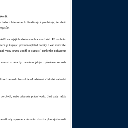
ákoník.
 dodacích termínech. Prodávající prohlašuje, že zboží
ředpisům.
vědčí se o jejích vlastnostech a množství. Při osobním
ravce je kupující povinen uplatnit nároky z vad množství
padě vady druhu zboží je kupující oprávněn požadovat
semně a musí v něm být uvedeno, jakým způsobem se vada
-li možné vadu bezodkladně odstranit či dodat náhradní
 co chybí, nebo odstranit právní vadu. Jiné vady může
dné náklady spojené s dodáním zboží v plné výši uhradit