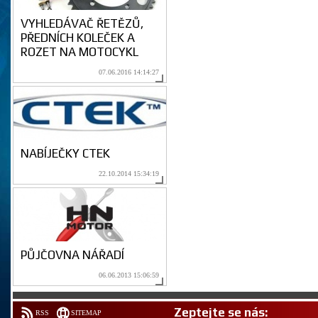
VYHLEDÁVAČ ŘETĚZŮ,
PŘEDNÍCH KOLEČEK A
ROZET NA MOTOCYKL
07.06.2016 14:14:27
NABÍJEČKY CTEK
22.10.2014 15:34:19
PŮJČOVNA NÁŘADÍ
06.06.2013 15:06:59
Zeptejte se nás:
RSS
SITEMAP