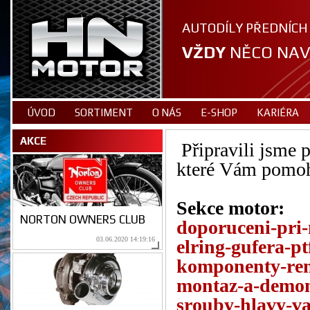
AUTODÍLY PŘEDNÍCH
VŽDY
NĚCO NAV
ÚVOD
SORTIMENT
O NÁS
E-SHOP
KARIÉRA
AKCE
Připravili jsme 
které Vám pomoh
Sekce motor:
NORTON OWNERS CLUB
doporuceni-pri-
03.06.2020 14:19:16
elring-gufera-pt
komponenty-re
montaz-a-demon
srouby-hlavy-va