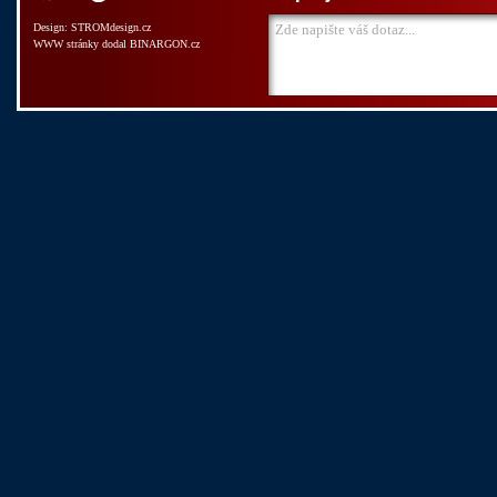
Design:
STROMdesign.cz
WWW stránky
dodal
BINARGON.cz