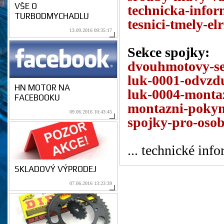
VŠE O
technicka-infor
TURBODMYCHADLU
tesnici-tmely-el
13.09.2016 09:35:17
Sekce spojky:
dvouhmotovy-se
luk-0001-odvzdu
HN MOTOR NA
luk-0004-montaz
FACEBOOKU
montazni-poky
09.06.2016 10:43:45
spojky-pro-oso
... technické inf
SKLADOVÝ VÝPRODEJ
07.06.2016 13:23:39